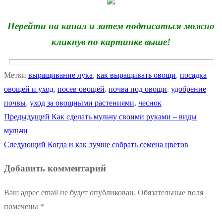
Перейти на канал и затем подписаться можно
кликнув по картинке выше!
Метки
выращивание лука
,
как выращивать овощи
,
посадка
овощей и уход
,
посев овощей
,
почва под овощи
,
удобрение
почвы
,
уход за овощными растениями
,
чеснок
Предыдущая
Предыдущий
Как сделать мульчу своими руками – виды
Навигация
запись:
мульчи
по
Следующая
Следующий
Когда и как лучше собрать семена цветов
запись:
записям
Добавить комментарий
Ваш адрес email не будет опубликован.
Обязательные поля
помечены
*