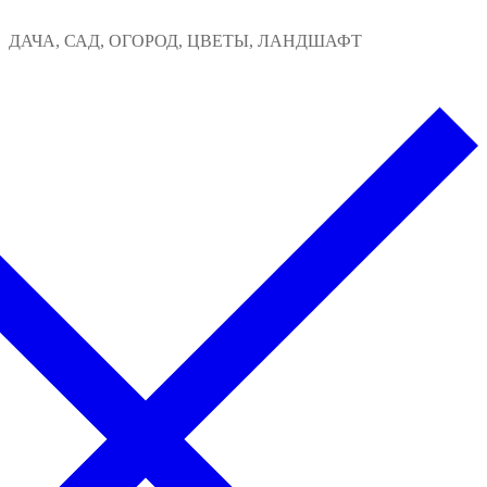
Перейти
Меню
Закрыть
ДАЧА, САД, ОГОРОД, ЦВЕТЫ, ЛАНДШАФТ
к
содержимому