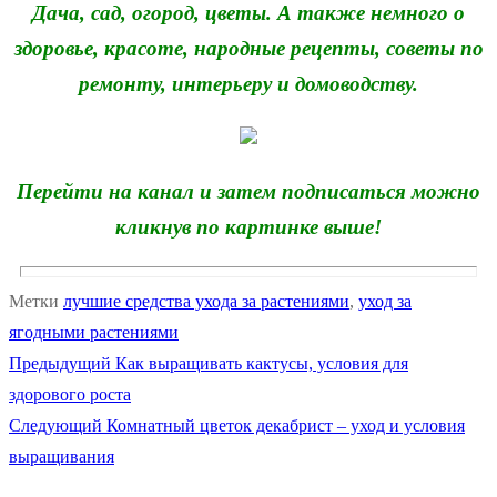
Дача, сад, огород, цветы. А также немного о
здоровье, красоте, народные рецепты, советы по
ремонту, интерьеру и домоводству.
Перейти на канал и затем подписаться можно
кликнув по картинке выше!
Метки
лучшие средства ухода за растениями
,
уход за
ягодными растениями
Предыдущая
Предыдущий
Как выращивать кактусы, условия для
Навигация
запись:
здорового роста
по
Следующая
Следующий
Комнатный цветок декабрист – уход и условия
запись:
выращивания
записям