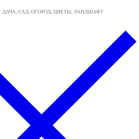
Перейти
Меню
Закрыть
ДАЧА, САД, ОГОРОД, ЦВЕТЫ, ЛАНДШАФТ
к
содержимому