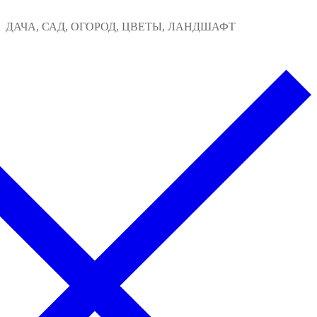
Перейти
Меню
Закрыть
ДАЧА, САД, ОГОРОД, ЦВЕТЫ, ЛАНДШАФТ
к
содержимому