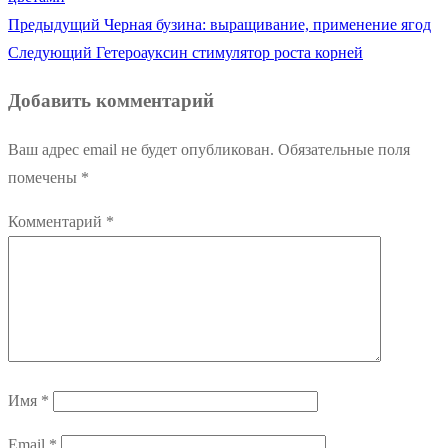
Предыдущая
Предыдущий
Черная бузина: выращивание, применение ягод
Навигация
Следующая
запись:
Следующий
Гетероауксин стимулятор роста корней
по
запись:
Добавить комментарий
записям
Ваш адрес email не будет опубликован.
Обязательные поля
помечены
*
Комментарий
*
Имя
*
Email
*