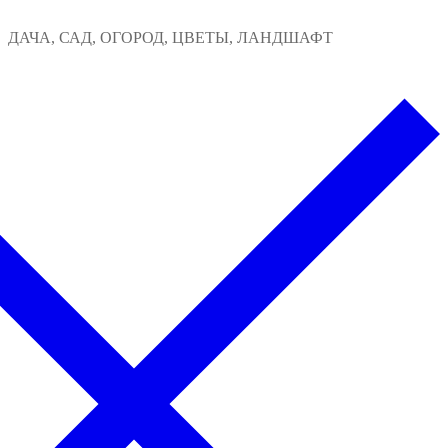
Перейти
Меню
Закрыть
ДАЧА, САД, ОГОРОД, ЦВЕТЫ, ЛАНДШАФТ
к
содержимому