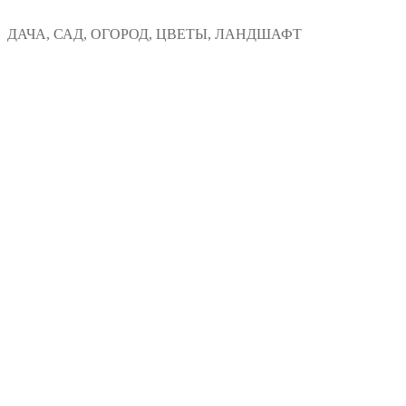
Перейти
Меню
Закрыть
ДАЧА, САД, ОГОРОД, ЦВЕТЫ, ЛАНДШАФТ
к
содержимому