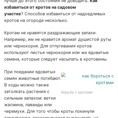
лучше до этого состояния не доводить.
Как
избавиться от кротов на садовом
участке
? Способов избавиться от надоедливых
кротов на огороде несколько.
Кротам не нравятся раздражающие запахи.
Например, им не нравится аромат душистой руты
или чернокорня. Для отпугивания кротов
используют листья чернокорня или же ядовитые
семена, которые следует насыпать в кротовины.
При поедании ядовитых
семян животные погибают.
В ходы можно также
затолкать растения с
борьба с кротами
сильным запахом: ветки
жасмина, лаванды или
черемухи. Для того чтобы кроты покинули
территорию, рекомендуется выращивать на