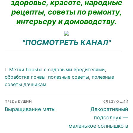
здоровье, красоте, народные
рецепты, советы по ремонту,
интерьеру и домоводству.
"ПОСМОТРЕТЬ КАНАЛ"
Метки
борьба с садовыми вредителями
,
обработка почвы
,
полезные советы
,
полезные
советы дачникам
Навигация
ПРЕДЫДУЩИЙ
СЛЕДУЮЩИЙ
по
Предыдущая
Следующая
Выращивание мяты
Декоративный
записям
запись:
запись:
подсолнух —
маленькое солнышко в