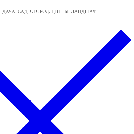
Перейти
Меню
Закрыть
ДАЧА, САД, ОГОРОД, ЦВЕТЫ, ЛАНДШАФТ
к
содержимому