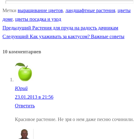
Метки
выращивание цветов
,
ландшафтные растения
,
цветы
доме
,
цветы посадка и уход
Предыдущая
Предыдущий
Растения для пруда на радость дачникам
Навигация
Следующая
запись:
Следующий
Как ухаживать за кактусом? Важные советы
по
запись:
10 комментариев
записям
Юрий
23.01.2013 в 21:56
Ответить
Красивое растение. Не зря о нем даже песню сочинили.