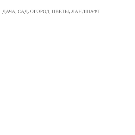
Перейти
Меню
Закрыть
ДАЧА, САД, ОГОРОД, ЦВЕТЫ, ЛАНДШАФТ
к
содержимому