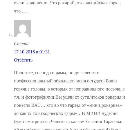
очень колоритно. Что рокарий, что альпийская горка,
что …..
Степан
17.10.2016 в 01:31
Ответить
Простите, господа и дамы, но долг чести и
профессиональный обязывают меня остудить Ваши
горячие головы, в которых от неправильного посыла, в
т.ч. и фотографиями Вы ушли от сути/итоков рокария и
понесло ВАС… кто во что гаразд:от «мини-рокариев»
до каких-то «творческих форм»…В МИНИ чудесно
будет смотреться «Чашская скалка» Евгения Тарасова.
«Альпийская горка» может (но не обязательно!) быть