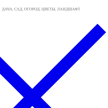
Перейти
Меню
Закрыть
ДАЧА, САД, ОГОРОД, ЦВЕТЫ, ЛАНДШАФТ
к
содержимому