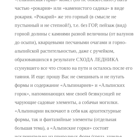
частью «рокария» или «каменистого садика» в виде
рокария. «Рокарий» же это горный (в смысле не
пустынный и не степной!), т.е. без ГОР, пейзаж (вид)
горной долины с камнями разной величины (от валунов
до осыпи), кварцевыми песчаными очагами и горно-
альпийской растительностью, даже с ручейком,
образовавшихся в результате СХОДА ЛЕДНИКА
ссунувшего все что стояло на пути и осталось после его
таяния. И еще: прошу Вас не смешивать и не путать
формы и содержание «Альпинариев» и «Альписких
горок», напоминающих мне своей безвкусицей не
чарующие садовые элементы, а собачьи могилки.
«Альпинарии включают в себя как архитектурные
формы, так и фантазийные элементы (отдельная
большая тема), а «Альпиские горки» состоят
исключительно из природных форм (гряда, ущелье,