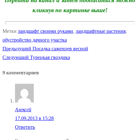
Перейти на канал и затем подписаться можно
кликнув по картинке выше!
Метки
ландшафт своими руками
,
ландшафтные растения
,
обустройство дачного участка
Предыдущая
Предыдущий
Посадка саженцев весной
Навигация
Следующая
запись:
Следующий
Турецкая гвоздика
по
запись:
9 комментариев
записям
Алексей
17.09.2013 в 15:28
Ответить