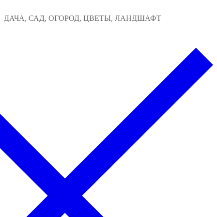
Перейти
Меню
Закрыть
ДАЧА, САД, ОГОРОД, ЦВЕТЫ, ЛАНДШАФТ
к
содержимому