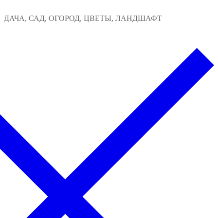
Перейти
Меню
Закрыть
ДАЧА, САД, ОГОРОД, ЦВЕТЫ, ЛАНДШАФТ
к
содержимому