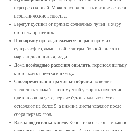
перегрева корней. Можно использовать органические и
неорганические вещества.
Берегут кустики от прямых солнечных лучей, в жару
стоит их притенять.
Подкормку
проводят ежемесячно раствором из
суперфосфата, аммиачной селитры, борной кислоты,
марганцовки, цинка, меди.
Дома
необходимо растения опылять,
перенося пыльцу
кисточкой от цветка к цветку.
Своевременная и грамотная обрезка
позволит
увеличить урожай. Поэтому чтоб ускорить появление
цветоносов на усах, первые бутоны удаляют. Усов
оставляют не более 5, а нижние листы удаляют после
сбора первых ягод.
Важна
подготовка к зиме
. Конечно все вазоны и кашпо
переносят в теплое помещение. А на грядках кустики