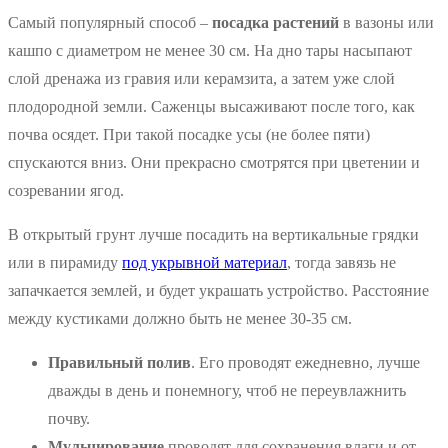
Самый популярный способ –
посадка растений
в вазоны или
кашпо с диаметром не менее 30 см. На дно тары насыпают
слой дренажа из гравия или керамзита, а затем уже слой
плодородной земли. Саженцы высаживают после того, как
почва осядет. При такой посадке усы (не более пяти)
спускаются вниз. Они прекрасно смотрятся при цветении и
созревании ягод.
В открытый грунт лучше посадить на вертикальные грядки
или в пирамиду
под укрывной материал
, тогда завязь не
запачкается землей, и будет украшать устройство. Расстояние
между кустиками должно быть не менее 30-35 см.
Правильный полив
. Его проводят ежедневно, лучше
дважды в день и понемногу, чтоб не переувлажнить
почву.
Мульчирование
проводят для сохранения влаги и от