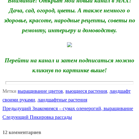
Внимание! Открыт мой новый канал в MAX!
Дача, сад, огород, цветы. А также немного о
здоровье, красоте, народные рецепты, советы по
ремонту, интерьеру и домоводству.
Перейти на канал и затем подписаться можно
кликнув по картинке выше!
Метки
выращивание цветов
,
вьющиеся растения
,
ландшафт
своими руками
,
ландшафтные растения
Предыдущая
Предыдущий
Знакомимся – сумах оленерогий, выращивание
Навигация
Следующая
запись:
Следующий
Пикировка рассады
по
запись:
12 комментариев
записям