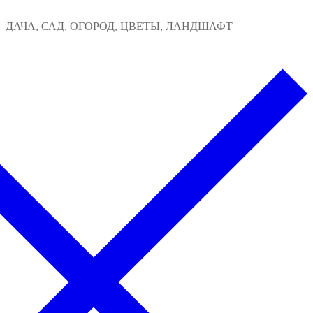
Перейти
Меню
Закрыть
ДАЧА, САД, ОГОРОД, ЦВЕТЫ, ЛАНДШАФТ
к
содержимому