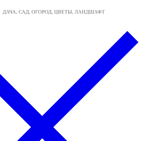
Перейти
Меню
Закрыть
ДАЧА, САД, ОГОРОД, ЦВЕТЫ, ЛАНДШАФТ
к
содержимому