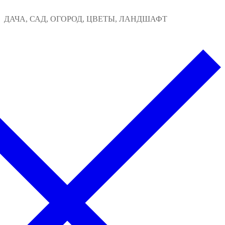
Перейти
Меню
Закрыть
ДАЧА, САД, ОГОРОД, ЦВЕТЫ, ЛАНДШАФТ
к
содержимому