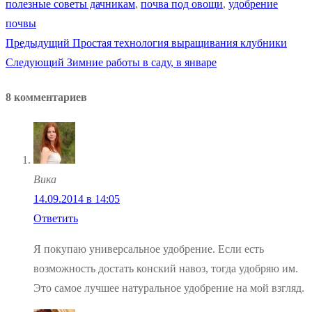
полезные советы дачникам
,
почва под овощи
,
удобрение
почвы
Предыдущая
Предыдущий
Простая технология выращивания клубники
Навигация
Следующая
запись:
Следующий
Зимние работы в саду, в январе
по
запись:
8 комментариев
записям
Вика
14.09.2014 в 14:05
Ответить
Я покупаю универсальное удобрение. Если есть
возможность достать конский навоз, тогда удобряю им.
Это самое лучшее натуральное удобрение на мой взгляд.