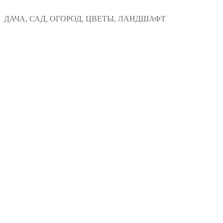
Перейти
Меню
Закрыть
ДАЧА, САД, ОГОРОД, ЦВЕТЫ, ЛАНДШАФТ
к
содержимому