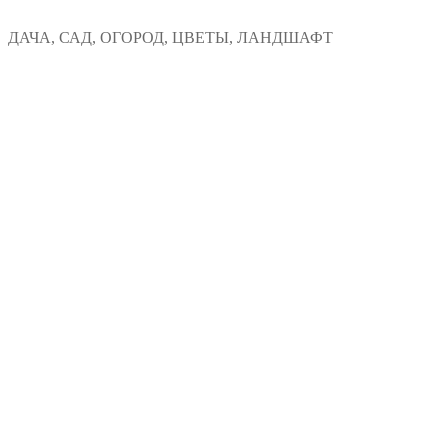
Перейти
Меню
Закрыть
ДАЧА, САД, ОГОРОД, ЦВЕТЫ, ЛАНДШАФТ
к
содержимому