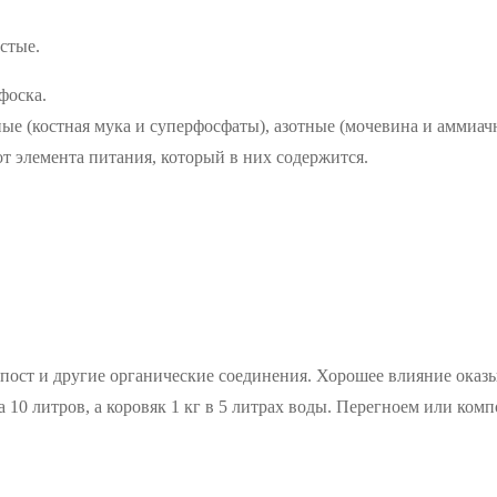
стые.
фоска.
е (костная мука и суперфосфаты), азотные (мочевина и аммиачн
от элемента питания, который в них содержится.
омпост и другие органические соединения. Хорошее влияние ока
а 10 литров, а коровяк 1 кг в 5 литрах воды. Перегноем или ко