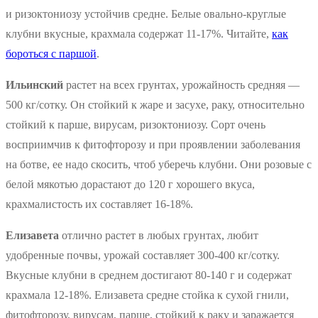
и ризоктониозу устойчив средне. Белые овально-круглые
клубни вкусные, крахмала содержат 11-17%. Читайте,
как
бороться с паршой
.
Ильинский
растет на всех грунтах, урожайность средняя —
500 кг/сотку. Он стойкий к жаре и засухе, раку, относительно
стойкий к парше, вирусам, ризоктониозу. Сорт очень
восприимчив к фитофторозу и при проявлении заболевания
на ботве, ее надо скосить, чтоб уберечь клубни. Они розовые с
белой мякотью дорастают до 120 г хорошего вкуса,
крахмалистость их составляет 16-18%.
Елизавета
отлично растет в любых грунтах, любит
удобренные почвы, урожай составляет 300-400 кг/сотку.
Вкусные клубни в среднем достигают 80-140 г и содержат
крахмала 12-18%. Елизавета средне стойка к сухой гнили,
фитофторозу, вирусам, парше, стойкий к раку и заражается