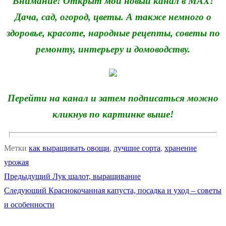
Внимание! Открыт мой новый канал в MAX!
Дача, сад, огород, цветы. А также немного о
здоровье, красоте, народные рецепты, советы по
ремонту, интерьеру и домоводству.
Перейти на канал и затем подписаться можно
кликнув по картинке выше!
Метки
как выращивать овощи
,
лучшие сорта
,
хранение
урожая
Предыдущая
Предыдущий
Лук шалот, выращивание
Навигация
Следующая
запись:
Следующий
Краснокочанная капуста, посадка и уход – советы
по
запись:
и особенности
записям