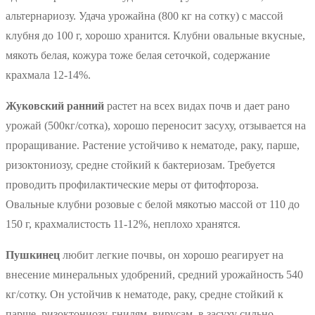
альтернариозу. Удача урожайна (800 кг на сотку) с массой
клубня до 100 г, хорошо хранится. Клубни овальные вкусные,
мякоть белая, кожура тоже белая сеточкой, содержание
крахмала 12-14%.
Жуковский ранний
растет на всех видах почв и дает рано
урожай (500кг/сотка), хорошо переносит засуху, отзывается на
проращивание. Растение устойчиво к нематоде, раку, парше,
ризоктониозу, средне стойкий к бактериозам. Требуется
проводить профилактические меры от фитофтороза.
Овальные клубни розовые с белой мякотью массой от 110 до
150 г, крахмалистость 11-12%, неплохо хранятся.
Пушкинец
любит легкие почвы, он хорошо реагирует на
внесение минеральных удобрений, средний урожайность 540
кг/сотку. Он устойчив к нематоде, раку, средне стойкий к
парше, ризоктониозу, гнилям, вирусам, в засуху сильно