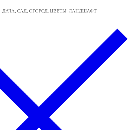
Перейти
Меню
Закрыть
ДАЧА, САД, ОГОРОД, ЦВЕТЫ, ЛАНДШАФТ
к
содержимому