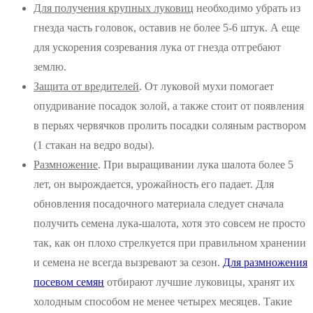
Для получения крупных луковиц
необходимо убрать из
гнезда часть головок, оставив не более 5-6 штук. А еще
для ускорения созревания лука от гнезда отгребают
землю.
Защита от вредителей
. От луковой мухи помогает
опудривание посадок золой, а также стоит от появления
в перьях червячков пролить посадки соляным раствором
(1 стакан на ведро воды).
Размножение
. При выращивании лука шалота более 5
лет, он вырождается, урожайность его падает. Для
обновления посадочного материала следует сначала
получить семена лука-шалота, хотя это совсем не просто
так, как он плохо стрелкуется при правильном хранении
и семена не всегда вызревают за сезон.
Для размножения
посевом семян
отбирают лучшие луковицы, хранят их
холодным способом не менее четырех месяцев. Такие