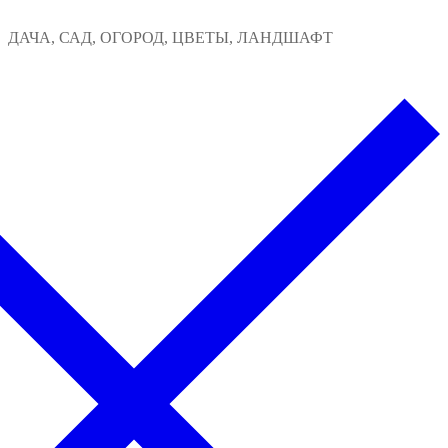
Перейти
Меню
Закрыть
ДАЧА, САД, ОГОРОД, ЦВЕТЫ, ЛАНДШАФТ
к
содержимому