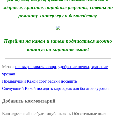
здоровье, красоте, народные рецепты, советы по
ремонту, интерьеру и домоводству.
Перейти на канал и затем подписаться можно
кликнув по картинке выше!
Метки
как выращивать овощи
,
удобрение почвы
,
хранение
урожая
Предыдущая
Предыдущий
Какой сорт редьки посадить
Навигация
Следующая
запись:
Следующий
Какой посадить картофель для богатого урожая
по
запись:
Добавить комментарий
записям
Ваш адрес email не будет опубликован.
Обязательные поля