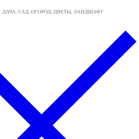
Перейти
Меню
Закрыть
ДАЧА, САД, ОГОРОД, ЦВЕТЫ, ЛАНДШАФТ
к
содержимому