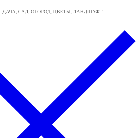
Перейти
Меню
Закрыть
ДАЧА, САД, ОГОРОД, ЦВЕТЫ, ЛАНДШАФТ
к
содержимому