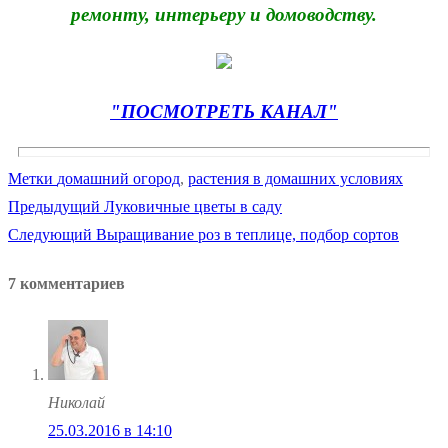
ремонту, интерьеру и домоводству.
"ПОСМОТРЕТЬ КАНАЛ"
Метки
домашний огород
,
растения в домашних условиях
Предыдущая
Предыдущий
Луковичные цветы в саду
Навигация
Следующая
запись:
Следующий
Выращивание роз в теплице, подбор сортов
по
запись:
7 комментариев
записям
Николай
25.03.2016 в 14:10