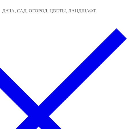
Перейти
Меню
Закрыть
ДАЧА, САД, ОГОРОД, ЦВЕТЫ, ЛАНДШАФТ
к
содержимому