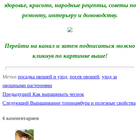
здоровье, красоте, народные рецепты, советы по
ремонту, интерьеру и домоводству.
Перейти на канал и затем подписаться можно
кликнув по картинке выше!
Метки
посадка овощей и уход
,
посев овощей
,
уход за
овощными растениями
Предыдущая
Предыдущий
Как выращивать чеснок
Навигация
Следующая
запись:
Следующий
Выращивание топинамбура и полезные свойства
по
запись:
6 комментариев
записям