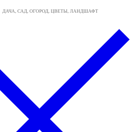
Перейти
Меню
Закрыть
ДАЧА, САД, ОГОРОД, ЦВЕТЫ, ЛАНДШАФТ
к
содержимому