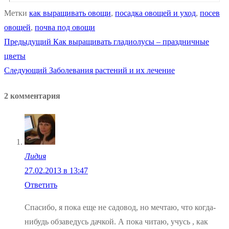
Метки
как выращивать овощи
,
посадка овощей и уход
,
посев
овощей
,
почва под овощи
Предыдущая
Предыдущий
Как выращивать гладиолусы – праздничные
Навигация
запись:
цветы
по
Следующая
Следующий
Заболевания растений и их лечение
запись:
записям
2 комментария
Лидия
27.02.2013 в 13:47
Ответить
Спасибо, я пока еще не садовод, но мечтаю, что когда-
нибудь обзаведусь дачкой. А пока читаю, учусь , как