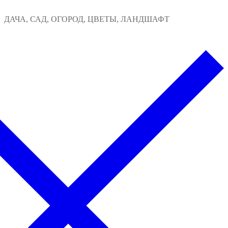
Перейти
Меню
Закрыть
ДАЧА, САД, ОГОРОД, ЦВЕТЫ, ЛАНДШАФТ
к
содержимому