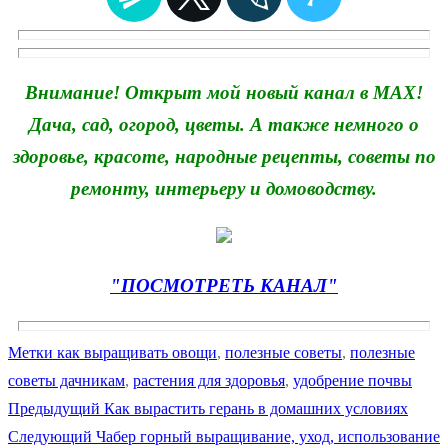
Внимание! Открыт мой новый канал в MAX!
Дача, сад, огород, цветы. А также немного о
здоровье, красоте, народные рецепты, советы по
ремонту, интерьеру и домоводству.
"ПОСМОТРЕТЬ КАНАЛ"
Метки
как выращивать овощи
,
полезные советы
,
полезные
советы дачникам
,
растения для здоровья
,
удобрение почвы
Предыдущая
Предыдущий
Как вырастить герань в домашних условиях
Навигация
Следующая
запись:
Следующий
Чабер горный выращивание, уход, использование