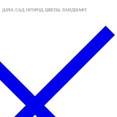
Перейти
Меню
Закрыть
ДАЧА, САД, ОГОРОД, ЦВЕТЫ, ЛАНДШАФТ
к
содержимому