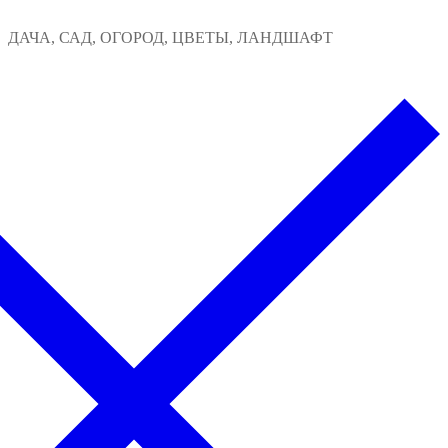
Перейти
Меню
Закрыть
ДАЧА, САД, ОГОРОД, ЦВЕТЫ, ЛАНДШАФТ
к
содержимому