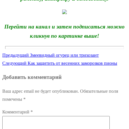
Перейти на канал и затем подписаться можно
кликнув по картинке выше!
Предыдущая
Предыдущий
Змеевидный огурец или трихозант
Навигация
Следующая
запись:
Следующий
Как защитить от весенних заморозков пионы
по
запись:
Добавить комментарий
записям
Ваш адрес email не будет опубликован.
Обязательные поля
помечены
*
Комментарий
*