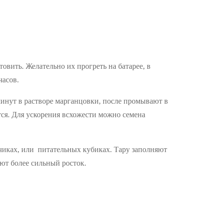
овить. Желательно их прогреть на батарее, в
часов.
 минут в растворе марганцовки, после промывают в
тся. Для ускорения всхожести можно семена
чиках, или питательных кубиках. Тару заполняют
яют более сильный росток.