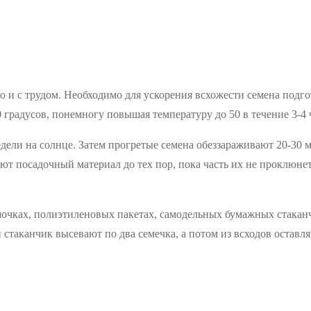
 и с трудом. Необходимо для ускорения всхожести семена подгот
 градусов, понемногу повышая температуру до 50 в течение 3-4 
недели на солнце. Затем прогретые семена обеззараживают 20-30
ют посадочный материал до тех пор, пока часть их не проклюне
очках, полиэтиленовых пакетах, самодельных бумажных стакан
 стаканчик высевают по два семечка, а потом из всходов оставл