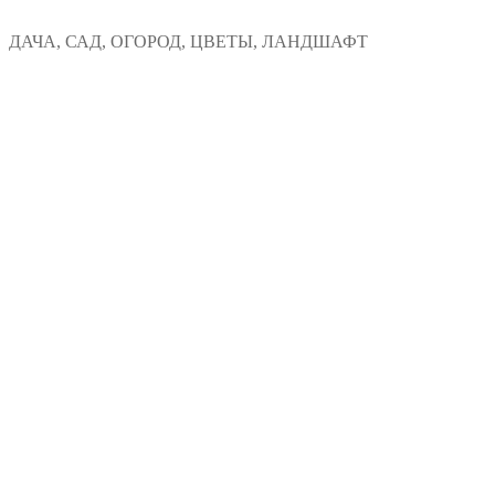
Перейти
Меню
Закрыть
ДАЧА, САД, ОГОРОД, ЦВЕТЫ, ЛАНДШАФТ
к
содержимому