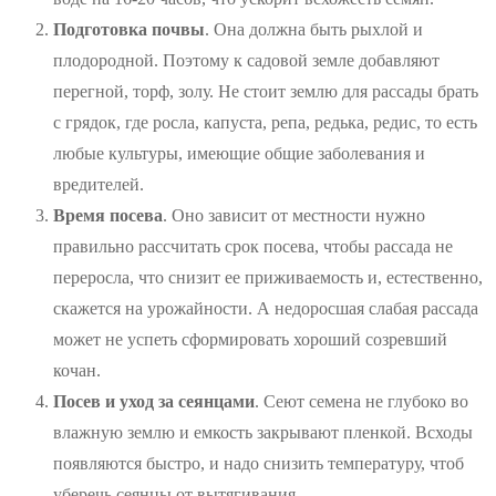
Подготовка почвы
. Она должна быть рыхлой и
плодородной. Поэтому к садовой земле добавляют
перегной, торф, золу. Не стоит землю для рассады брать
с грядок, где росла, капуста, репа, редька, редис, то есть
любые культуры, имеющие общие заболевания и
вредителей.
Время посева
. Оно зависит от местности нужно
правильно рассчитать срок посева, чтобы рассада не
переросла, что снизит ее приживаемость и, естественно,
скажется на урожайности. А недоросшая слабая рассада
может не успеть сформировать хороший созревший
кочан.
П
осев и уход за сеянцами
. Сеют семена не глубоко во
влажную землю и емкость закрывают пленкой. Всходы
появляются быстро, и надо снизить температуру, чтоб
уберечь сеянцы от вытягивания.