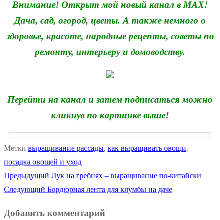
Внимание! Открыт мой новый канал в MAX!
Дача, сад, огород, цветы. А также немного о
здоровье, красоте, народные рецепты, советы по
ремонту, интерьеру и домоводству.
Перейти на канал и затем подписаться можно
кликнув по картинке выше!
Метки
выращивание рассады
,
как выращивать овощи
,
посадка овощей и уход
Предыдущая
Предыдущий
Лук на гребнях – выращивание по-китайски
Навигация
Следующая
запись:
Следующий
Бордюрная лента для клумбы на даче
по
запись:
Добавить комментарий
записям