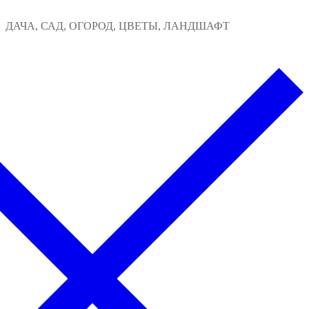
Перейти
Меню
Закрыть
ДАЧА, САД, ОГОРОД, ЦВЕТЫ, ЛАНДШАФТ
к
содержимому