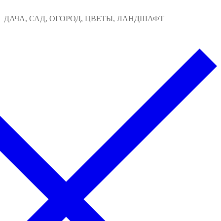
Перейти
Меню
Закрыть
ДАЧА, САД, ОГОРОД, ЦВЕТЫ, ЛАНДШАФТ
к
содержимому