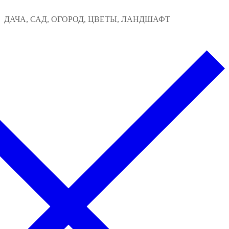
Перейти
Меню
Закрыть
ДАЧА, САД, ОГОРОД, ЦВЕТЫ, ЛАНДШАФТ
к
содержимому