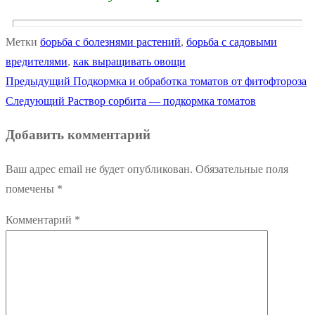
Метки
борьба с болезнями растений
,
борьба с садовыми
вредителями
,
как выращивать овощи
Предыдущая
Предыдущий
Подкормка и обработка томатов от фитофтороза
Навигация
Следующая
запись:
Следующий
Раствор сорбита — подкормка томатов
по
запись:
Добавить комментарий
записям
Ваш адрес email не будет опубликован.
Обязательные поля
помечены
*
Комментарий
*