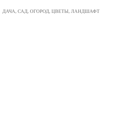
Перейти
Меню
Закрыть
ДАЧА, САД, ОГОРОД, ЦВЕТЫ, ЛАНДШАФТ
к
содержимому