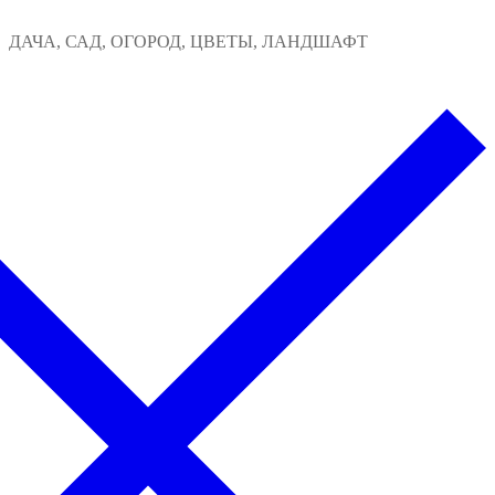
Перейти
Меню
Закрыть
ДАЧА, САД, ОГОРОД, ЦВЕТЫ, ЛАНДШАФТ
к
содержимому