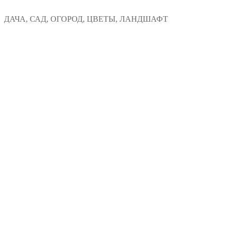
Перейти
Меню
Закрыть
ДАЧА, САД, ОГОРОД, ЦВЕТЫ, ЛАНДШАФТ
к
содержимому