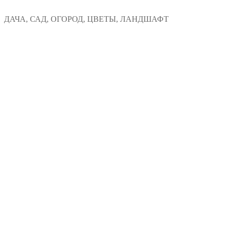
Перейти
Меню
Закрыть
ДАЧА, САД, ОГОРОД, ЦВЕТЫ, ЛАНДШАФТ
к
содержимому