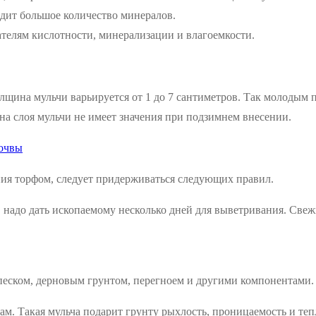
дит большое количество минералов.
телям кислотности, минерализации и влагоемкости.
ина мульчи варьируется от 1 до 7 сантиметров. Так молодым по
на слоя мульчи не имеет значения при подзимнем внесении.
почвы
ния торфом, следует придерживаться следующих правил.
, надо дать ископаемому несколько дней для выветривания. Све
 песком, дерновым грунтом, перегноем и другими компонентами.
. Такая мульча подарит грунту рыхлость, проницаемость и тепл