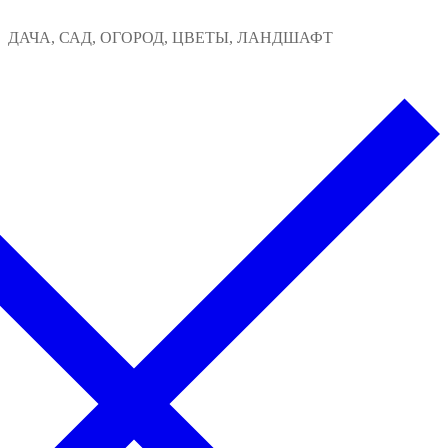
Перейти
Меню
Закрыть
ДАЧА, САД, ОГОРОД, ЦВЕТЫ, ЛАНДШАФТ
к
содержимому