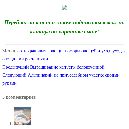
Перейти на канал и затем подписаться можно
кликнув по картинке выше!
Метки
как выращивать овощи
,
посадка овощей и уход
,
уход за
овощными растениями
Предыдущая
Предыдущий
Выращивание капусты белокочанной
Навигация
Следующая
запись:
Следующий
Альпинарий на приусадебном участке своими
по
запись:
руками
записям
5 комментариев