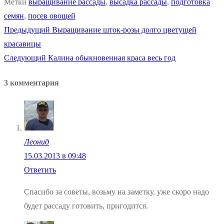
Метки
выращивание рассады
,
высадка рассады
,
подготовка
семян
,
посев овощей
Предыдущая
Предыдущий
Выращивание шток-розы долго цветущей
Навигация
запись:
красавицы
по
Следующая
Следующий
Калина обыкновенная краса весь год
запись:
записям
3 комментария
Леонид
15.03.2013 в 09:48
Ответить
Спасибо за советы, возьму на заметку, уже скоро надо
будет рассаду готовить, пригодится.