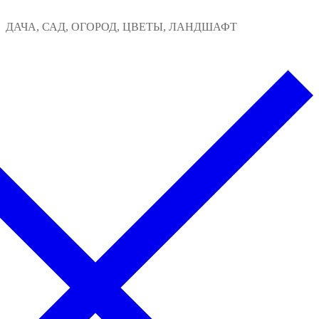
Перейти
Меню
Закрыть
ДАЧА, САД, ОГОРОД, ЦВЕТЫ, ЛАНДШАФТ
к
содержимому