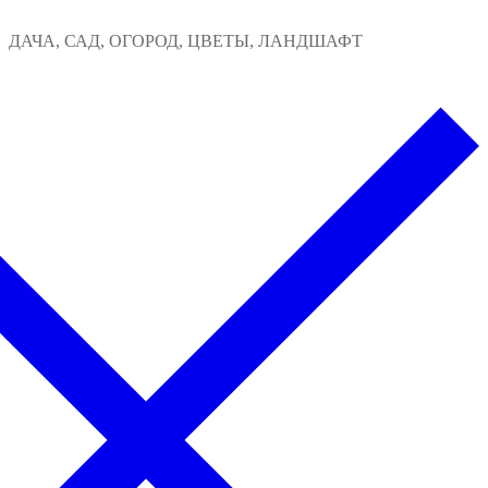
Перейти
Меню
Закрыть
ДАЧА, САД, ОГОРОД, ЦВЕТЫ, ЛАНДШАФТ
к
содержимому