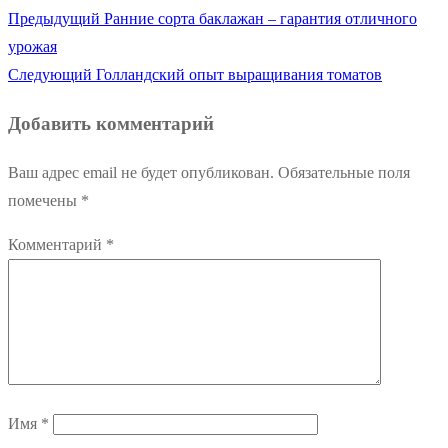
Предыдущая
Предыдущий
Ранние сорта баклажан – гарантия отличного
Навигация
запись:
урожая
по
Следующая
Следующий
Голландский опыт выращивания томатов
запись:
записям
Добавить комментарий
Ваш адрес email не будет опубликован.
Обязательные поля
помечены
*
Комментарий
*
Имя
*