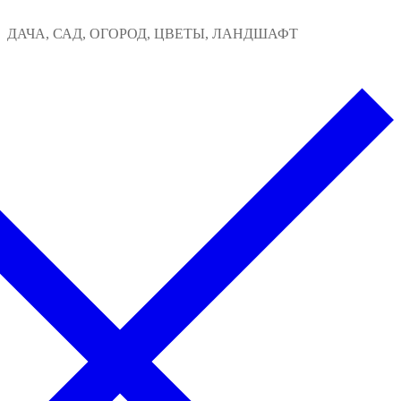
Перейти
Меню
Закрыть
ДАЧА, САД, ОГОРОД, ЦВЕТЫ, ЛАНДШАФТ
к
содержимому