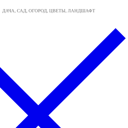
Перейти
Меню
Закрыть
ДАЧА, САД, ОГОРОД, ЦВЕТЫ, ЛАНДШАФТ
к
содержимому