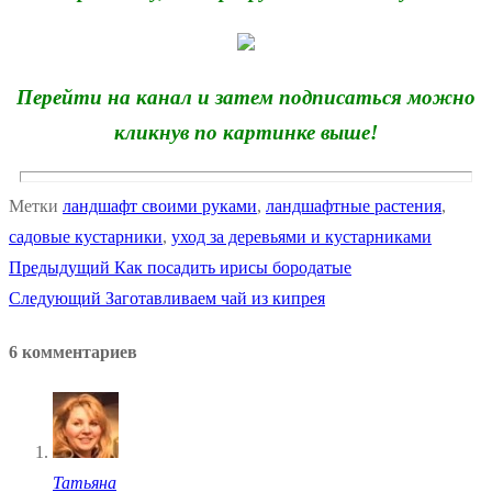
Перейти на канал и затем подписаться можно
кликнув по картинке выше!
Метки
ландшафт своими руками
,
ландшафтные растения
,
садовые кустарники
,
уход за деревьями и кустарниками
Предыдущая
Предыдущий
Как посадить ирисы бородатые
Навигация
Следующая
запись:
Следующий
Заготавливаем чай из кипрея
по
запись:
6 комментариев
записям
Татьяна