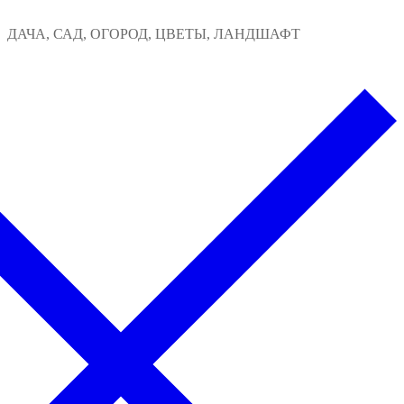
Перейти
Меню
Закрыть
ДАЧА, САД, ОГОРОД, ЦВЕТЫ, ЛАНДШАФТ
к
содержимому