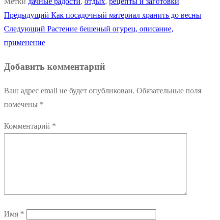
Метки
дачные радости
,
отдых
,
рецепты и заготовки
Предыдущая
Предыдущий
Как посадочный материал хранить до весны
Навигация
Следующая
запись:
Следующий
Растение бешеный огурец, описание,
по
запись:
применение
записям
Добавить комментарий
Ваш адрес email не будет опубликован.
Обязательные поля
помечены
*
Комментарий
*
Имя
*