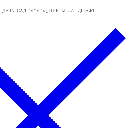
Перейти
Меню
Закрыть
ДАЧА, САД, ОГОРОД, ЦВЕТЫ, ЛАНДШАФТ
к
содержимому