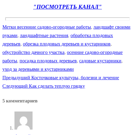
"ПОСМОТРЕТЬ КАНАЛ"
Метки
весенние садово-огородные работы
,
ландшафт своими
руками
,
ландшафтные растения
,
обработка плодовых
деревьев
,
обрезка плодовых деревьев и кустарников
,
обустройство дачного участка
,
осенние садово-огородные
работы
,
посадка плодовых деревьев
,
садовые кустарники
,
уход за деревьями и кустарниками
Предыдущая
Предыдущий
Косточковые культуры, болезни и лечение
Навигация
Следующая
запись:
Следующий
Как сделать теплую грядку
по
запись:
5 комментариев
записям