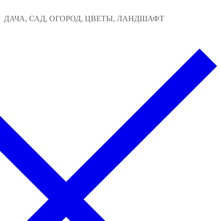
Перейти
Меню
Закрыть
ДАЧА, САД, ОГОРОД, ЦВЕТЫ, ЛАНДШАФТ
к
содержимому