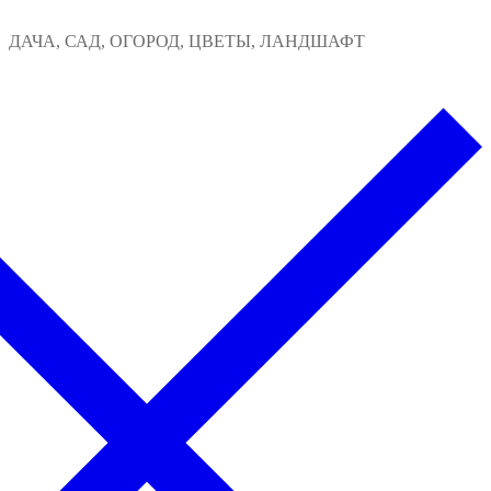
Перейти
Меню
Закрыть
ДАЧА, САД, ОГОРОД, ЦВЕТЫ, ЛАНДШАФТ
к
содержимому