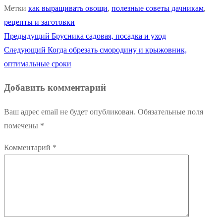
Метки
как выращивать овощи
,
полезные советы дачникам
,
рецепты и заготовки
Предыдущая
Предыдущий
Брусника садовая, посадка и уход
Навигация
Следующая
запись:
Следующий
Когда обрезать смородину и крыжовник,
по
запись:
оптимальные сроки
записям
Добавить комментарий
Ваш адрес email не будет опубликован.
Обязательные поля
помечены
*
Комментарий
*