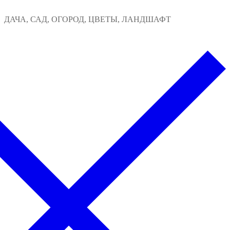
Перейти
Меню
Закрыть
ДАЧА, САД, ОГОРОД, ЦВЕТЫ, ЛАНДШАФТ
к
содержимому