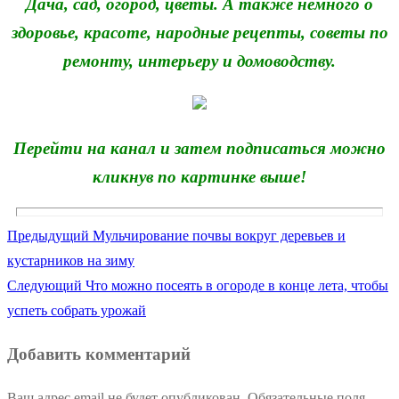
Дача, сад, огород, цветы. А также немного о
здоровье, красоте, народные рецепты, советы по
ремонту, интерьеру и домоводству.
Перейти на канал и затем подписаться можно
кликнув по картинке выше!
Предыдущая
Предыдущий
Мульчирование почвы вокруг деревьев и
Навигация
запись:
кустарников на зиму
по
Следующая
Следующий
Что можно посеять в огороде в конце лета, чтобы
запись:
успеть собрать урожай
записям
Добавить комментарий
Ваш адрес email не будет опубликован.
Обязательные поля