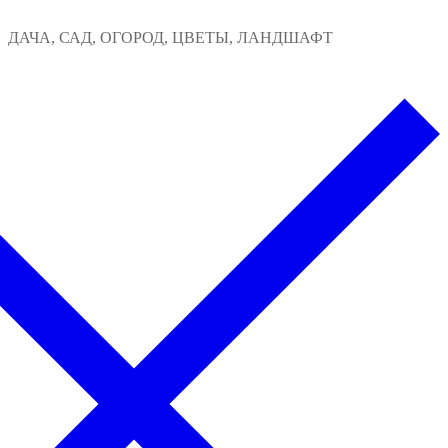
Перейти
Меню
Закрыть
ДАЧА, САД, ОГОРОД, ЦВЕТЫ, ЛАНДШАФТ
к
содержимому