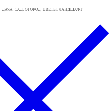
Перейти
Меню
Закрыть
ДАЧА, САД, ОГОРОД, ЦВЕТЫ, ЛАНДШАФТ
к
содержимому