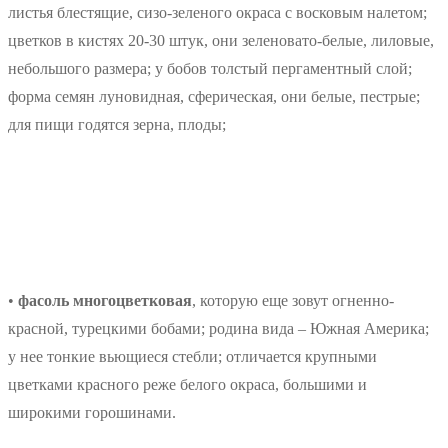
листья блестящие, сизо-зеленого окраса с восковым налетом;
цветков в кистях 20-30 штук, они зеленовато-белые, лиловые,
небольшого размера; у бобов толстый пергаментный слой;
форма семян луновидная, сферическая, они белые, пестрые;
для пищи годятся зерна, плоды;
•
фасоль многоцветковая
, которую еще зовут огненно-
красной, турецкими бобами; родина вида – Южная Америка;
у нее тонкие вьющиеся стебли; отличается крупными
цветками красного реже белого окраса, большими и
широкими горошинами.