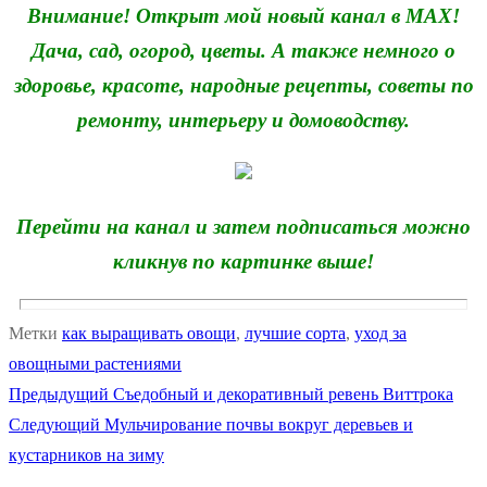
Внимание! Открыт мой новый канал в MAX!
Дача, сад, огород, цветы. А также немного о
здоровье, красоте, народные рецепты, советы по
ремонту, интерьеру и домоводству.
Перейти на канал и затем подписаться можно
кликнув по картинке выше!
Метки
как выращивать овощи
,
лучшие сорта
,
уход за
овощными растениями
Предыдущая
Предыдущий
Съедобный и декоративный ревень Виттрока
Навигация
Следующая
запись:
Следующий
Мульчирование почвы вокруг деревьев и
по
запись:
кустарников на зиму