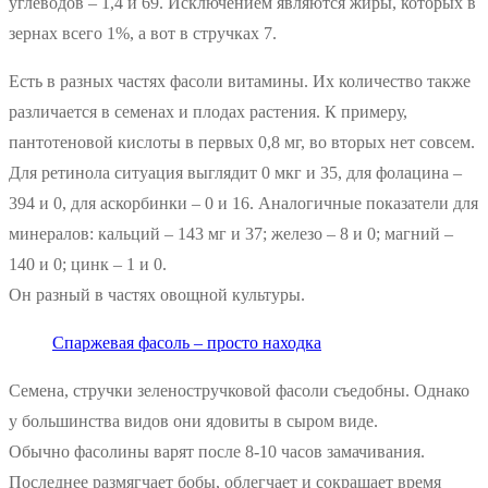
углеводов – 1,4 и 69. Исключением являются жиры, которых в
зернах всего 1%, а вот в стручках 7.
Есть в разных частях фасоли витамины. Их количество также
различается в семенах и плодах растения. К примеру,
пантотеновой кислоты в первых 0,8 мг, во вторых нет совсем.
Для ретинола ситуация выглядит 0 мкг и 35, для фолацина –
394 и 0, для аскорбинки – 0 и 16. Аналогичные показатели для
минералов: кальций – 143 мг и 37; железо – 8 и 0; магний –
140 и 0; цинк – 1 и 0.
Он разный в частях овощной культуры.
Спаржевая фасоль – просто находка
Семена, стручки зеленостручковой фасоли съедобны. Однако
у большинства видов они ядовиты в сыром виде.
Обычно фасолины варят после 8-10 часов замачивания.
Последнее размягчает бобы, облегчает и сокращает время