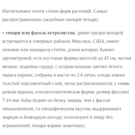
Насчитывают почти сотню форм растений. Самых
распространенных съедобных овощей четыре:
•
тепари или фасоль остролистая
, дикие предки которой
встречаются в северных районах Мексики, США; имеет
лежачие или вьющиеся стебли, длина которых бывает
двухметровой; есть кустовые формы высотой до 45 см; листья
мелкие, подобны сердцу, с острым концом; цветки белого
окраса парные, собраны в кисти по 2-6 штук; плоды имеют
толстый пергаментный слой, легко растрескиваются; у семян
разная окраска, плоскоэллиптическая форма; размер фасолин
7-10 мм; бобы беднее по белку, жирам, чем у фасоли
обыкновенной, со специфическим вкусом; выдерживают
жаркую и безводную погоду; используют в пищу без
ограничений; тепари кормят животных;