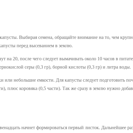
капусты. Выбирая семена, обращайте внимание на то, чем крупн
капусты перед высеванием в землю.
ут на 20, после чего следует вымачивать около 10 часов в питат
сернокислой серы (0,3 гр), борной кислоты (0,3 гр) и литра воды.
и или небольшие емкости. Для капусты следует подготовить поч
сти), плюс коровяка (0,5 части). Так же сразу в землю нужно доб
-двенадцать начнет формироваться первый листок. Дальнейшее ра