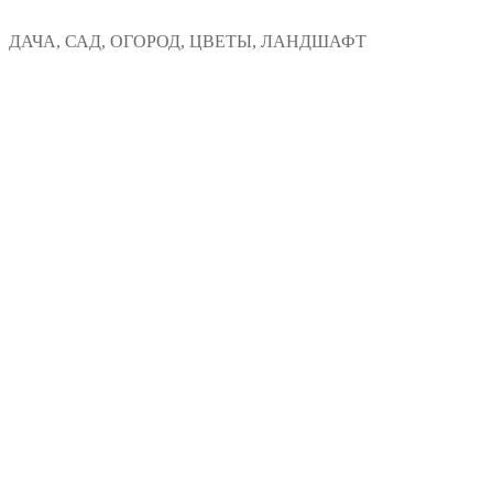
Перейти
Меню
Закрыть
ДАЧА, САД, ОГОРОД, ЦВЕТЫ, ЛАНДШАФТ
к
содержимому