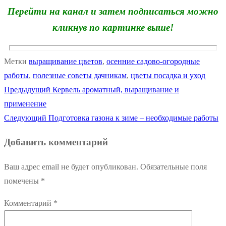
Перейти на канал и затем подписаться можно
кликнув по картинке выше!
Метки
выращивание цветов
,
осенние садово-огородные
работы
,
полезные советы дачникам
,
цветы посадка и уход
Предыдущая
Предыдущий
Кервель ароматный, выращивание и
Навигация
запись:
применение
по
Следующая
Следующий
Подготовка газона к зиме – необходимые работы
запись:
записям
Добавить комментарий
Ваш адрес email не будет опубликован.
Обязательные поля
помечены
*
Комментарий
*