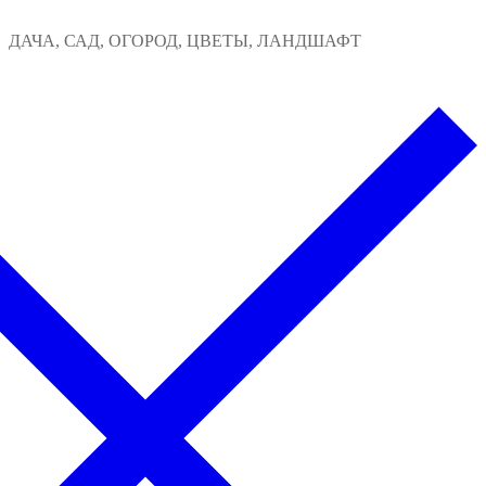
Перейти
Меню
Закрыть
ДАЧА, САД, ОГОРОД, ЦВЕТЫ, ЛАНДШАФТ
к
содержимому