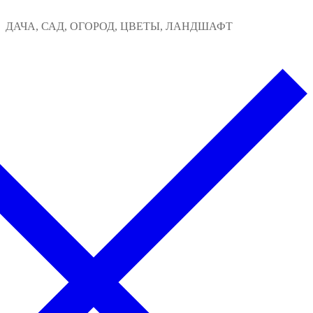
Перейти
Меню
Закрыть
ДАЧА, САД, ОГОРОД, ЦВЕТЫ, ЛАНДШАФТ
к
содержимому