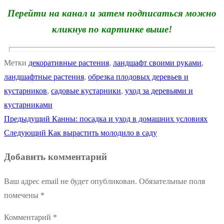
Перейти на канал и затем подписаться можно
кликнув по картинке выше!
Метки
декоративные растения
,
ландшафт своими руками
,
ландшафтные растения
,
обрезка плодовых деревьев и
кустарников
,
садовые кустарники
,
уход за деревьями и
кустарниками
Предыдущая
Предыдущий
Канны: посадка и уход в домашних условиях
Навигация
Следующая
запись:
Следующий
Как вырастить молодило в саду
по
запись:
Добавить комментарий
записям
Ваш адрес email не будет опубликован.
Обязательные поля
помечены
*
Комментарий
*