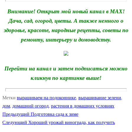
Внимание! Открыт мой новый канал в MAX!
Дача, сад, огород, цветы. А также немного о
здоровье, красоте, народные рецепты, советы по
ремонту, интерьеру и домоводству.
Перейти на канал и затем подписаться можно
кликнув по картинке выше!
Метки
выращиваем на подоконнике
,
выращивание зелени
,
дом
,
домашний огород
,
растения в домашних условиях
Предыдущая
Предыдущий
Подготовка сада к зиме
Навигация
Следующая
запись:
Следующий
Хороший урожай винограда, как получить
по
запись: