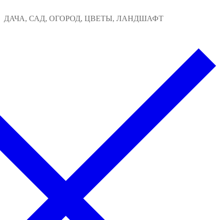
Перейти
Меню
Закрыть
ДАЧА, САД, ОГОРОД, ЦВЕТЫ, ЛАНДШАФТ
к
содержимому