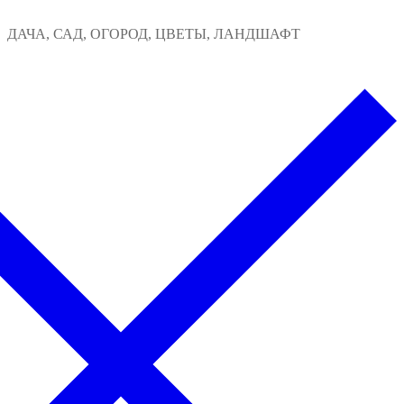
Перейти
Меню
Закрыть
ДАЧА, САД, ОГОРОД, ЦВЕТЫ, ЛАНДШАФТ
к
содержимому