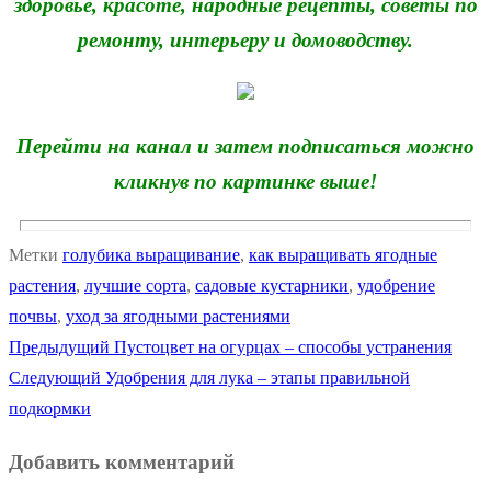
здоровье, красоте, народные рецепты, советы по
ремонту, интерьеру и домоводству.
Перейти на канал и затем подписаться можно
кликнув по картинке выше!
Метки
голубика выращивание
,
как выращивать ягодные
растения
,
лучшие сорта
,
садовые кустарники
,
удобрение
почвы
,
уход за ягодными растениями
Предыдущая
Предыдущий
Пустоцвет на огурцах – способы устранения
Навигация
Следующая
запись:
Следующий
Удобрения для лука – этапы правильной
по
запись:
подкормки
записям
Добавить комментарий